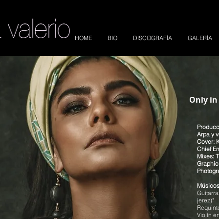
HOME
BIO
DISCOGRAFÍA
GALERÍA
Only in
Producc
Arpa y v
Cover:
Chief E
Mixes: 
Graphic
Photogr
Músicos
Guitarra
jerez)*
Requint
Violín e