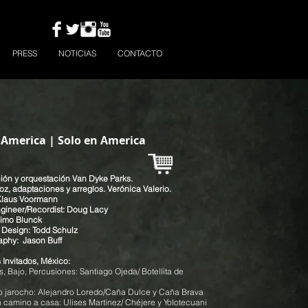
PRESS
NOTICIAS
CONTACTO
 America | Solo en America
ión y orquestación Van Dyke Parks.
oz, adaptaciones y arreglos. Verónica Valerio.
Klaus Voormann
ngineer/Recordist: Doug Lacy
Timo Blunck
 Design: Todd Schulz
aphy: Jason Buff
 Invitados, México:
s, Bajo, Percusiones: Santiago Ojeda/ Botellita de
o jarocho: Alejandro Loredo/Caña Dulce y Caña Brava
n camino a casa: Ulises Martinez/ Chéjere y Yolotecuani