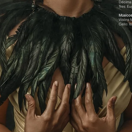
Décima 
Tres: Eu
Músicos 
Violins 
Cello: I