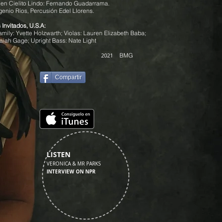
en Cielito Lindo: Fernando Guadarrama.
genio Ríos, Percusión Edel Llorens.
Invitados, U.S.A:
family: Yvette Holzwarth; Violas: Lauren Elizabeth Baba;
saiah Gage; Upright Bass: Nate Light
2021
BMG
Compartir
LISTEN
VERONICA & MR PARKS
INTERVIEW ON NPR